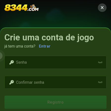
Crie uma conta de jogo
já tem uma conta?
Entrar
Access restricted
Registro
Your IP address is not within the scope of our